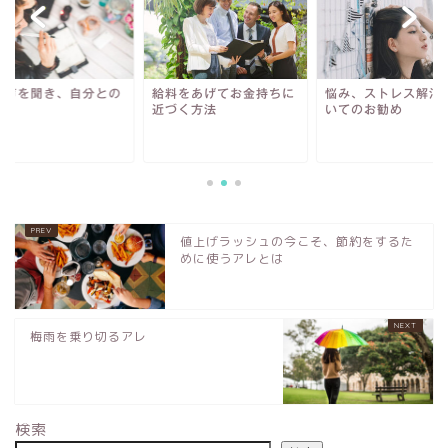
の声を聞き、自分との
給料をあげてお金持ちに
悩み、ストレス解消
束
近づく方法
いてのお勧め
値上げラッシュの今こそ、節約をするた
めに使うアレとは
梅雨を乗り切るアレ
検索