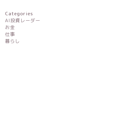
ンフラ』へ移る今週の評価点
ンドの投
Categories
AI投資レーダー
お金
仕事
暮らし
AI投資レーダーを始めます