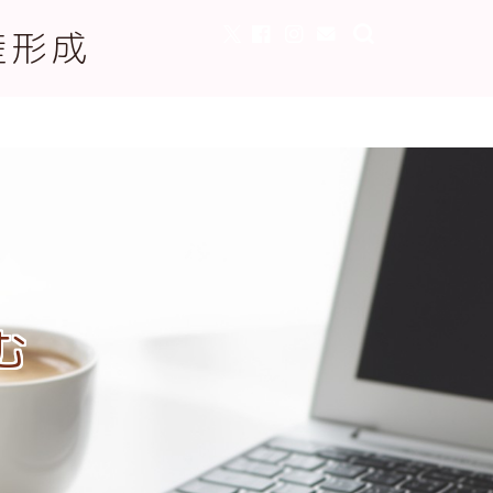
産形成
む