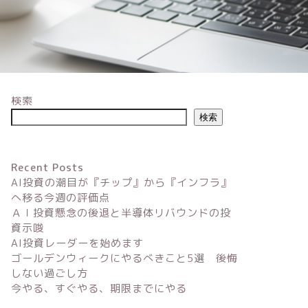
検索
検索
Recent Posts
AI投資の潮目が『チップ』から『インフラ』
へ移る今週の評価点
ＡＩ投資懸念の後退と半導体リバウンドの投
資示唆
AI投資レーダーを始めます
ゴールデンウィークにやるべきこと5選 後悔
しない過ごし方
今やる、すぐやる、期限までにやる
AI投資の潮目が『チップ』から『イ
ＡＩ投資