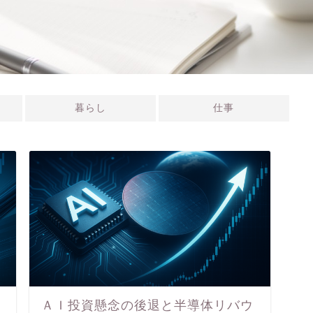
暮らし
仕事
イ
ＡＩ投資懸念の後退と半導体リバウ