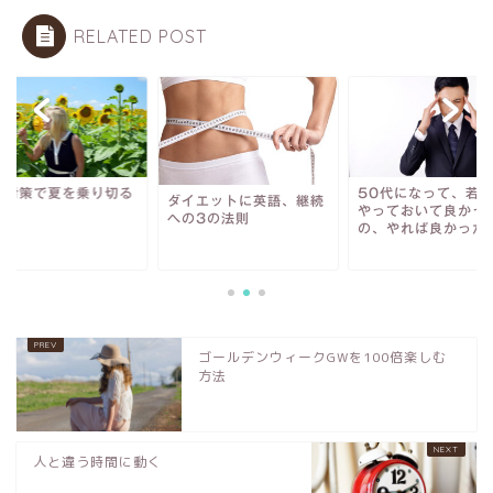
RELATED POST
暑対策で夏を乗り切る
50代になって、若
ダイエットに英語、継続
やっておいて良かっ
への3の法則
の、やれば良かった
ゴールデンウィークGWを100倍楽しむ
方法
人と違う時間に動く