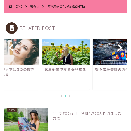
HOME
暮らし
年末年始の7つのお勧め行動
RELATED POST
イディアは3つのBで
猛暑対策で夏を乗り切る
楽々家計管理の方法
まれる
1年で700万円 合計1,700万円貯まった
方法