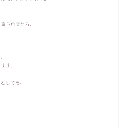
、違う角度から、
で、
きます。
たとしても、