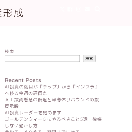
産形成
検索
検索
Recent Posts
AI投資の潮目が『チップ』から『インフラ』
へ移る今週の評価点
ＡＩ投資懸念の後退と半導体リバウンドの投
資示唆
AI投資レーダーを始めます
ゴールデンウィークにやるべきこと5選 後悔
しない過ごし方