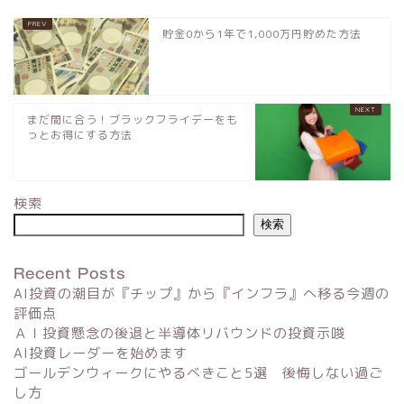
貯金0から1年で1,000万円貯めた方法
まだ間に合う！ブラックフライデーをも
っとお得にする方法
検索
検索
Recent Posts
AI投資の潮目が『チップ』から『インフラ』へ移る今週の
評価点
ＡＩ投資懸念の後退と半導体リバウンドの投資示唆
AI投資レーダーを始めます
ゴールデンウィークにやるべきこと5選 後悔しない過ご
し方