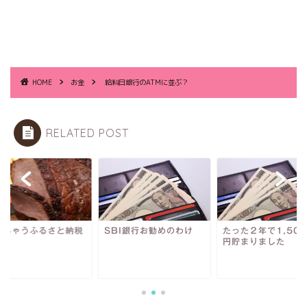
HOME
お金
給料日銀行のATMに並ぶ？
RELATED POST
しちゃうふるさと納税
SBI銀行お勧めのわけ
たった２年で1,50
円貯まりました