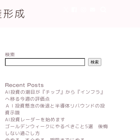
産形成
検索
検索
Recent Posts
AI投資の潮目が『チップ』から『インフラ』
へ移る今週の評価点
ＡＩ投資懸念の後退と半導体リバウンドの投
資示唆
AI投資レーダーを始めます
ゴールデンウィークにやるべきこと5選 後悔
しない過ごし方