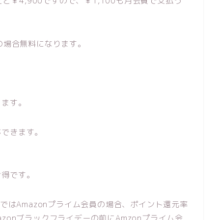
と￥4,900ですので、￥1,100も月会費で支払う
どの場合無料になります。
ります。
ができます。
お得です。
ーではAmazonプライム会員の場合、ポイント還元率
zonブラックフライデーの前にAmzonプライム会