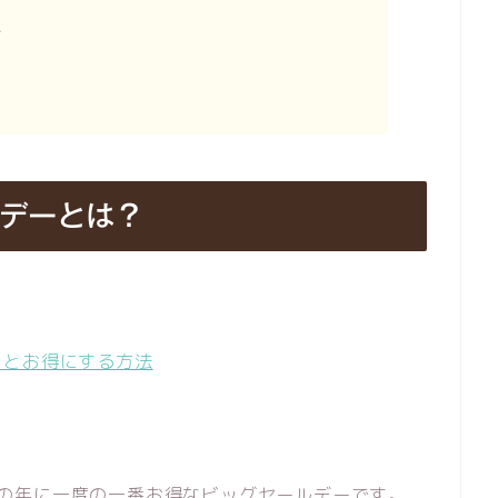
え
イデーとは？
っとお得にする方法
zonの年に一度の一番お得なビッグセールデーです。